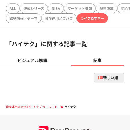
ALL
連載シリーズ
NISA
マーケット情報
配当決算
初心
銘柄情報／テーマ
資産運用ノウハウ
ライフ&マネー
「
ハイテク
」に関する記事一覧
ビジュアル解説
記事
新しい順
資産運用の1stSTEP トップ
キーワード一覧
ハイテク