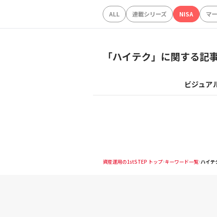
ALL
連載シリーズ
NISA
マ
「
ハイテク
」に関する記
ビジュア
資産運用の1stSTEP トップ
キーワード一覧
ハイテ