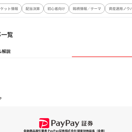
ーケット情報
配当決算
初心者向け
銘柄情報／テーマ
資産運用ノウ
事一覧
ル解説
ク
金融商品取引業者 PayPay証券株式会社 関東財務局長（金商）