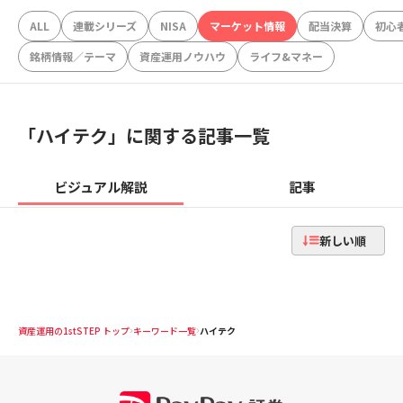
ALL
連載シリーズ
NISA
マーケット情報
配当決算
初心
銘柄情報／テーマ
資産運用ノウハウ
ライフ&マネー
「
ハイテク
」に関する記事一覧
ビジュアル解説
記事
新しい順
資産運用の1stSTEP トップ
キーワード一覧
ハイテク