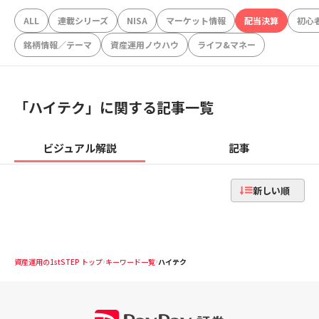
ALL
連載シリーズ
NISA
マーケット情報
配当決算
初心
銘柄情報／テーマ
資産運用ノウハウ
ライフ&マネー
「
ハイテク
」に関する記事一覧
ビジュアル解説
記事
新しい順
資産運用の1stSTEP トップ
キーワード一覧
ハイテク