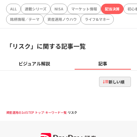
ALL
連載シリーズ
NISA
マーケット情報
配当決算
初心
銘柄情報／テーマ
資産運用ノウハウ
ライフ&マネー
「
リスク
」に関する記事一覧
ビジュアル解説
記事
新しい順
資産運用の1stSTEP トップ
キーワード一覧
リスク