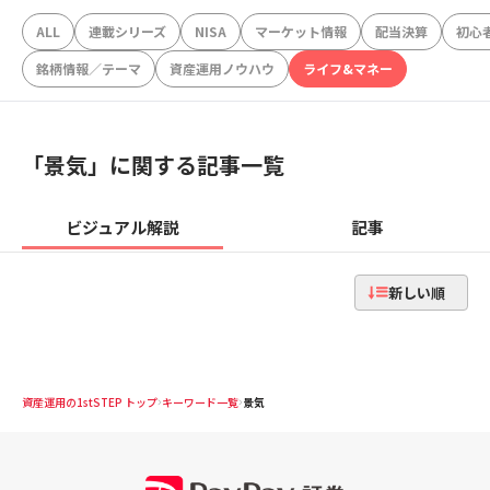
ALL
連載シリーズ
NISA
マーケット情報
配当決算
初心
銘柄情報／テーマ
資産運用ノウハウ
ライフ&マネー
「
景気
」に関する記事一覧
ビジュアル解説
記事
新しい順
資産運用の1stSTEP トップ
キーワード一覧
景気