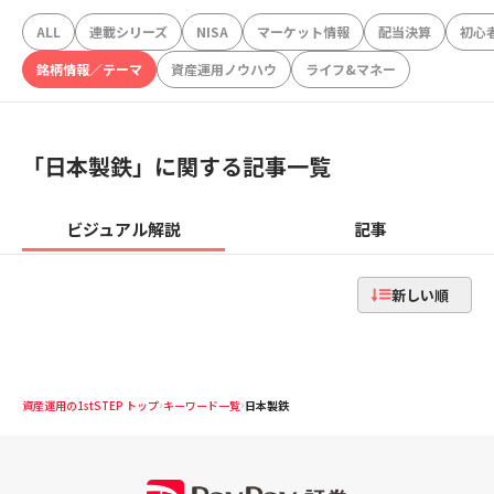
ALL
連載シリーズ
NISA
マーケット情報
配当決算
初心
銘柄情報／テーマ
資産運用ノウハウ
ライフ&マネー
「
日本製鉄
」に関する記事一覧
ビジュアル解説
記事
新しい順
資産運用の1stSTEP トップ
キーワード一覧
日本製鉄