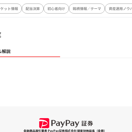
ーケット情報
配当決算
初心者向け
銘柄情報／テーマ
資産運用ノウ
覧
ル解説
金融商品取引業者 PayPay証券株式会社 関東財務局長（金商）