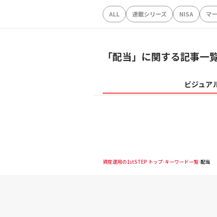
ALL
連載シリーズ
NISA
マ
「
配当
」に関する記事一
ビジュア
資産運用の1stSTEP トップ
キーワード一覧
配当