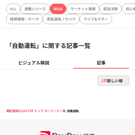
ALL
連載シリーズ
NISA
マーケット情報
配当決算
初心
銘柄情報／テーマ
資産運用ノウハウ
ライフ&マネー
「
自動運転
」に関する記事一覧
ビジュアル解説
記事
新しい順
資産運用の1stSTEP トップ
キーワード一覧
自動運転