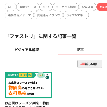
ALL
連載シリーズ
NISA
マーケット情報
配当決算
初心
銘柄情報／テーマ
資産運用ノウハウ
ライフ&マネー
「
ファストリ
」に関する記事一覧
ビジュアル解説
記事
新しい順
お出掛けシーズン到来！物価