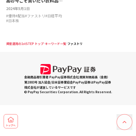
高の今こそ買いたい衣料品株3
銘柄【はじめての個別株】
2024年5月1日
#
優待
#
配当
#
ファストリ
#
日経平均
#
日本株
資産運用の1stSTEP トップ
キーワード一覧
ファストリ
金融商品取引業者 PayPay証券株式会社 関東財務局長（金商）
第2883号 加入協会/日本証券業協会PayPay証券はPayPay証券
株式会社が運営しているサービスです
© PayPay Securities Corporation. All Rights Reserved.