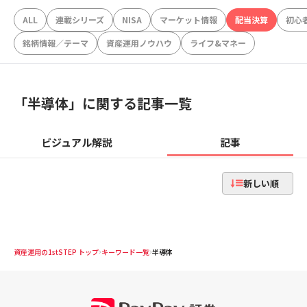
ALL
連載シリーズ
NISA
マーケット情報
配当決算
初心
銘柄情報／テーマ
資産運用ノウハウ
ライフ&マネー
「
半導体
」に関する記事一覧
ビジュアル解説
記事
新しい順
資産運用の1stSTEP トップ
キーワード一覧
半導体