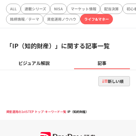
ALL
連載シリーズ
NISA
マーケット情報
配当決算
初心
銘柄情報／テーマ
資産運用ノウハウ
ライフ&マネー
「
IP（知的財産）
」に関する記事一覧
ビジュアル解説
記事
新しい順
資産運用の1stSTEP トップ
キーワード一覧
IP（知的財産）