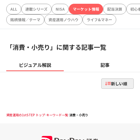
ALL
連載シリーズ
NISA
マーケット情報
配当決算
初心
銘柄情報／テーマ
資産運用ノウハウ
ライフ&マネー
「
消費・小売り
」に関する記事一覧
ビジュアル解説
記事
新しい順
資産運用の1stSTEP トップ
キーワード一覧
消費・小売り