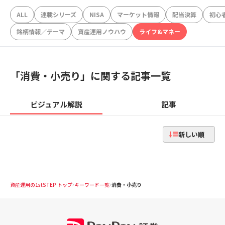
ALL
連載シリーズ
NISA
マーケット情報
配当決算
初心
銘柄情報／テーマ
資産運用ノウハウ
ライフ&マネー
「
消費・小売り
」に関する記事一覧
ビジュアル解説
記事
新しい順
資産運用の1stSTEP トップ
キーワード一覧
消費・小売り