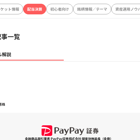
ーケット情報
配当決算
初心者向け
銘柄情報／テーマ
資産運用ノウ
記事一覧
ル解説
感株
金融商品取引業者 PayPay証券株式会社 関東財務局長（金商）