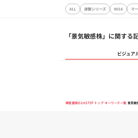
ALL
連載シリーズ
NISA
マ
「
景気敏感株
」に関する
ビジュア
資産運用の1stSTEP トップ
キーワード一覧
景気敏