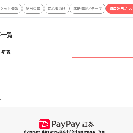
ーケット情報
配当決算
初心者向け
銘柄情報／テーマ
資産運用ノウ
事一覧
ル解説
ン
金融商品取引業者 PayPay証券株式会社 関東財務局長（金商）