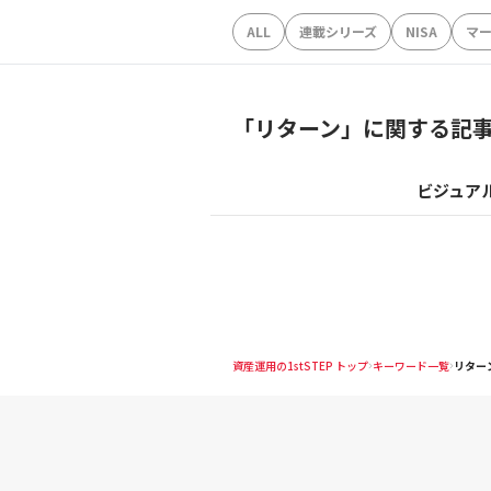
ALL
連載シリーズ
NISA
マ
「
リターン
」に関する記
ビジュア
資産運用の1stSTEP トップ
キーワード一覧
リター