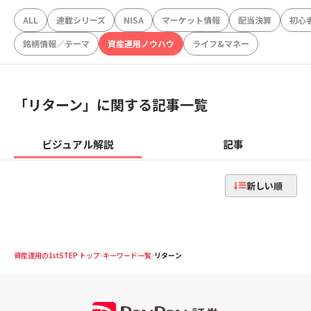
ALL
連載シリーズ
NISA
マーケット情報
配当決算
初心
銘柄情報／テーマ
資産運用ノウハウ
ライフ&マネー
「
リターン
」に関する記事一覧
ビジュアル解説
記事
新しい順
資産運用の1stSTEP トップ
キーワード一覧
リターン