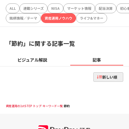
ALL
連載シリーズ
NISA
マーケット情報
配当決算
初心
銘柄情報／テーマ
資産運用ノウハウ
ライフ&マネー
「
節約
」に関する記事一覧
ビジュアル解説
記事
新しい順
資産運用の1stSTEP トップ
キーワード一覧
節約