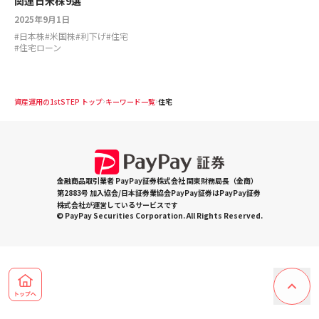
関連日米株9選
2025年9月1日
#
日本株
#
米国株
#
利下げ
#
住宅
#
住宅ローン
資産運用の1stSTEP トップ
キーワード一覧
住宅
金融商品取引業者 PayPay証券株式会社 関東財務局長（金商）
第2883号 加入協会/日本証券業協会PayPay証券はPayPay証券
株式会社が運営しているサービスです
© PayPay Securities Corporation. All Rights Reserved.