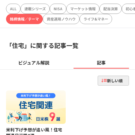
ALL
連載シリーズ
NISA
マーケット情報
配当決算
初心
銘柄情報／テーマ
資産運用ノウハウ
ライフ&マネー
「
住宅
」に関する記事一覧
ビジュアル解説
記事
新しい順
米利下げ予想が追い風！住宅