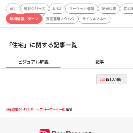
ALL
連載シリーズ
NISA
マーケット情報
配当決算
初心
銘柄情報／テーマ
資産運用ノウハウ
ライフ&マネー
「
住宅
」に関する記事一覧
ビジュアル解説
記事
新しい順
資産運用の1stSTEP トップ
キーワード一覧
住宅