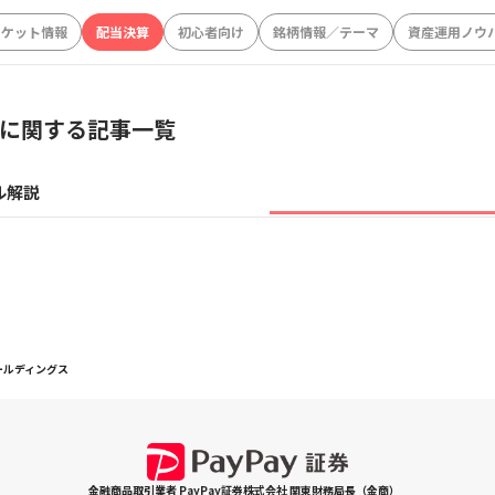
ーケット情報
配当決算
初心者向け
銘柄情報／テーマ
資産運用ノウ
に関する記事一覧
ル解説
ホールディングス
金融商品取引業者 PayPay証券株式会社 関東財務局長（金商）