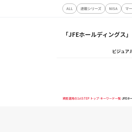
ALL
連載シリーズ
NISA
マ
「
JFEホールディングス
」
ビジュア
資産運用の1stSTEP トップ
キーワード一覧
JFE