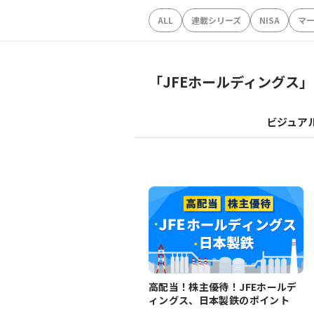
ALL
連載シリーズ
NISA
マ
「
JFEホールディングス
」
ビジュア
高配当！株主優待！JFEホールデ
ィングス、日本製鉄のポイント