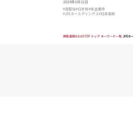
2024年3月21日
#
高配当
#
日本株
#
株主優待
#
JFEホールディングス
#
日本製鉄
資産運用の1stSTEP トップ
キーワード一覧
JFE