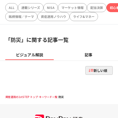
ALL
連載シリーズ
NISA
マーケット情報
配当決算
初心
銘柄情報／テーマ
資産運用ノウハウ
ライフ&マネー
「
防災
」に関する記事一覧
ビジュアル解説
記事
新しい順
資産運用の1stSTEP トップ
キーワード一覧
防災