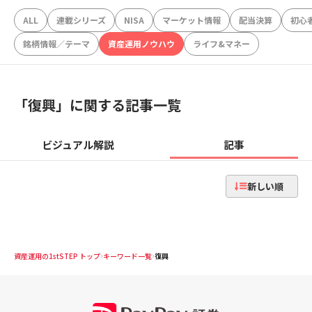
ALL
連載シリーズ
NISA
マーケット情報
配当決算
初心
銘柄情報／テーマ
資産運用ノウハウ
ライフ&マネー
「
復興
」に関する記事一覧
ビジュアル解説
記事
新しい順
資産運用の1stSTEP トップ
キーワード一覧
復興