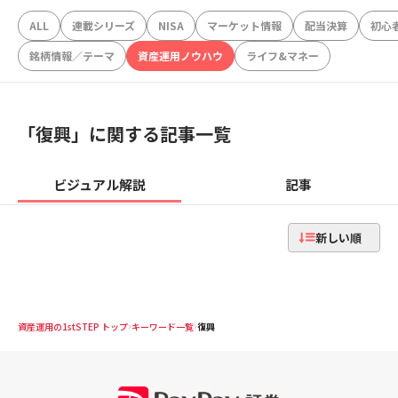
ALL
連載シリーズ
NISA
マーケット情報
配当決算
初心
銘柄情報／テーマ
資産運用ノウハウ
ライフ&マネー
「
復興
」に関する記事一覧
ビジュアル解説
記事
新しい順
資産運用の1stSTEP トップ
キーワード一覧
復興