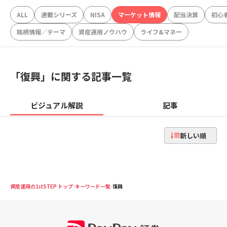
ALL
連載シリーズ
NISA
マーケット情報
配当決算
初心
銘柄情報／テーマ
資産運用ノウハウ
ライフ&マネー
「
復興
」に関する記事一覧
ビジュアル解説
記事
新しい順
資産運用の1stSTEP トップ
キーワード一覧
復興