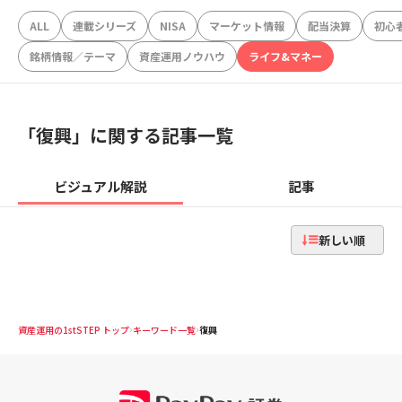
ALL
連載シリーズ
NISA
マーケット情報
配当決算
初心
銘柄情報／テーマ
資産運用ノウハウ
ライフ&マネー
「
復興
」に関する記事一覧
ビジュアル解説
記事
新しい順
資産運用の1stSTEP トップ
キーワード一覧
復興