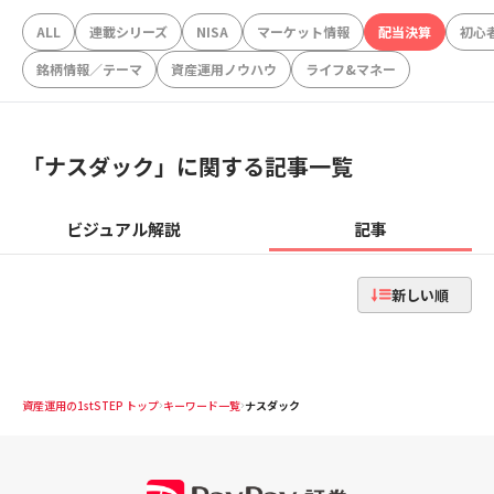
ALL
連載シリーズ
NISA
マーケット情報
配当決算
初心
銘柄情報／テーマ
資産運用ノウハウ
ライフ&マネー
「
ナスダック
」に関する記事一覧
ビジュアル解説
記事
新しい順
資産運用の1stSTEP トップ
キーワード一覧
ナスダック