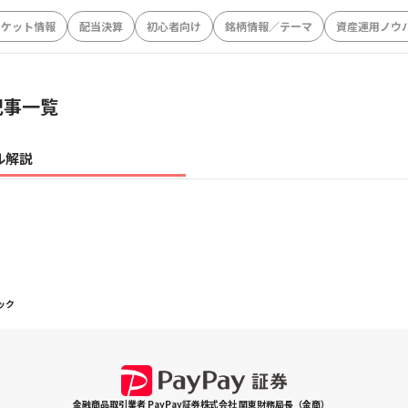
ーケット情報
配当決算
初心者向け
銘柄情報／テーマ
資産運用ノウ
記事一覧
ル解説
ック
金融商品取引業者 PayPay証券株式会社 関東財務局長（金商）