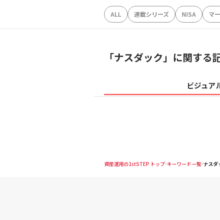
ALL
連載シリーズ
NISA
マ
「
ナスダック
」に関する
ビジュア
資産運用の1stSTEP トップ
キーワード一覧
ナスダ