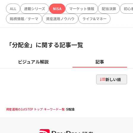
ALL
連載シリーズ
NISA
マーケット情報
配当決算
初心
銘柄情報／テーマ
資産運用ノウハウ
ライフ&マネー
「
分配金
」に関する記事一覧
ビジュアル解説
記事
新しい順
資産運用の1stSTEP トップ
キーワード一覧
分配金