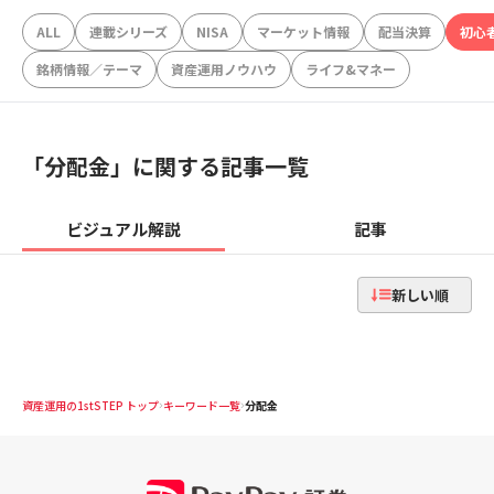
ALL
連載シリーズ
NISA
マーケット情報
配当決算
初心
銘柄情報／テーマ
資産運用ノウハウ
ライフ&マネー
「
分配金
」に関する記事一覧
ビジュアル解説
記事
新しい順
資産運用の1stSTEP トップ
キーワード一覧
分配金