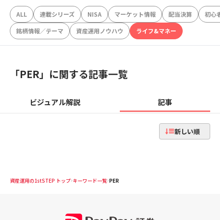
ALL
連載シリーズ
NISA
マーケット情報
配当決算
初心
銘柄情報／テーマ
資産運用ノウハウ
ライフ&マネー
「
PER
」に関する記事一覧
ビジュアル解説
記事
新しい順
資産運用の1stSTEP トップ
キーワード一覧
PER