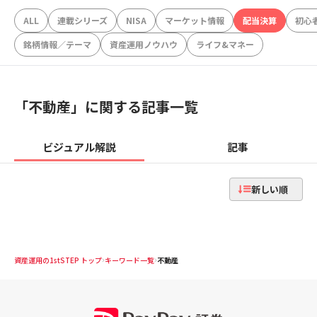
ALL
連載シリーズ
NISA
マーケット情報
配当決算
初心
銘柄情報／テーマ
資産運用ノウハウ
ライフ&マネー
「
不動産
」に関する記事一覧
ビジュアル解説
記事
新しい順
資産運用の1stSTEP トップ
キーワード一覧
不動産