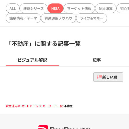
ALL
連載シリーズ
NISA
マーケット情報
配当決算
初心
銘柄情報／テーマ
資産運用ノウハウ
ライフ&マネー
「
不動産
」に関する記事一覧
ビジュアル解説
記事
新しい順
資産運用の1stSTEP トップ
キーワード一覧
不動産