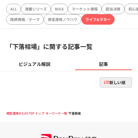
ALL
連載シリーズ
NISA
マーケット情報
配当決算
初心
銘柄情報／テーマ
資産運用ノウハウ
ライフ&マネー
「
下落相場
」に関する記事一覧
ビジュアル解説
記事
新しい順
資産運用の1stSTEP トップ
キーワード一覧
下落相場