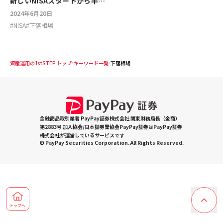
新しいNISAスタートから半
年。続けるべき？売るべき株
2024年6月20日
は？
#
NISA
#
下落相場
資産運用の1stSTEP トップ
キーワード一覧
下落相場
金融商品取引業者 PayPay証券株式会社 関東財務局長（金商）
第2883号 加入協会/日本証券業協会PayPay証券はPayPay証券
株式会社が運営しているサービスです
© PayPay Securities Corporation. All Rights Reserved.