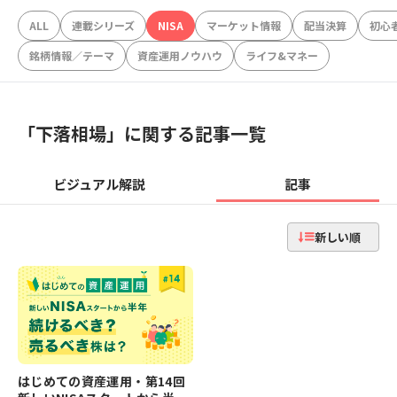
ALL
連載シリーズ
NISA
マーケット情報
配当決算
初心
銘柄情報／テーマ
資産運用ノウハウ
ライフ&マネー
「
下落相場
」に関する記事一覧
ビジュアル解説
記事
新しい順
はじめての資産運用・第14回