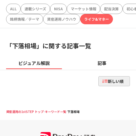
ALL
連載シリーズ
NISA
マーケット情報
配当決算
初心
銘柄情報／テーマ
資産運用ノウハウ
ライフ&マネー
「
下落相場
」に関する記事一覧
ビジュアル解説
記事
新しい順
資産運用の1stSTEP トップ
キーワード一覧
下落相場