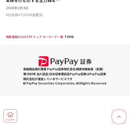
本株をけん引する主力株＆高
配当株20銘柄
2026年2月4日
#
日本株
#
TOPIX
#
高配当
資産運用の1stSTEP トップ
キーワード一覧
TOPIX
金融商品取引業者 PayPay証券株式会社 関東財務局長（金商）
第2883号 加入協会/日本証券業協会PayPay証券はPayPay証券
株式会社が運営しているサービスです
© PayPay Securities Corporation. All Rights Reserved.