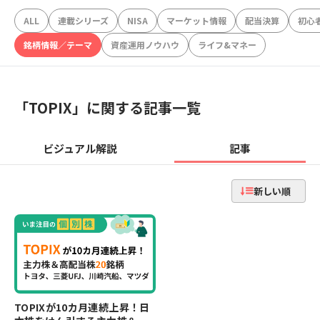
ALL
連載シリーズ
NISA
マーケット情報
配当決算
初心
銘柄情報／テーマ
資産運用ノウハウ
ライフ&マネー
「
TOPIX
」に関する記事一覧
ビジュアル解説
記事
新しい順
TOPIXが10カ月連続上昇！日