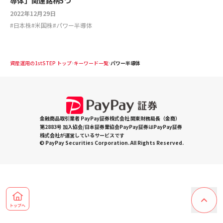
導体」関連銘柄5つ
2022年12月29日
#
日本株
#
米国株
#
パワー半導体
資産運用の1stSTEP トップ
キーワード一覧
パワー半導体
金融商品取引業者 PayPay証券株式会社 関東財務局長（金商）
第2883号 加入協会/日本証券業協会PayPay証券はPayPay証券
株式会社が運営しているサービスです
© PayPay Securities Corporation. All Rights Reserved.