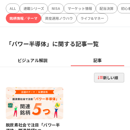
ALL
連載シリーズ
NISA
マーケット情報
配当決算
初心
銘柄情報／テーマ
資産運用ノウハウ
ライフ&マネー
「
パワー半導体
」に関する記事一覧
ビジュアル解説
記事
新しい順
脱炭素社会で注目「パワー半