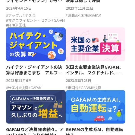
フィセント・セブン」から脱
決算は総じて好調
落の危機か？
2024年4月15日
2023年11月21日
#
アップル
#
テスラ
#
決算
#
米国株
#
GAFAM
#
マグニフィセント・セブン
#
GAFAM
#
M7
#
米国株
ハイテク・ジャイアントの決
米国の主要企業決算GAFAM、
算は好悪まちまち アルファ
インテル、マクドナルド、
ベットはクラウドが予想に届
P&G
2023年11月6日
2023年8月23日
かず
#
米国株
#
決算
#
GAFAM
#
米国株
#
GAFAM
#
決算
GAFAMなど決算発表続々。ア
GAFAMの生成系AI、自動運転