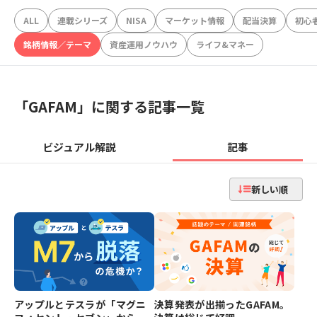
ALL
連載シリーズ
NISA
マーケット情報
配当決算
初心
銘柄情報／テーマ
資産運用ノウハウ
ライフ&マネー
「
GAFAM
」に関する記事一覧
ビジュアル解説
記事
新しい順
アップルとテスラが「マグニ
決算発表が出揃ったGAFAM。