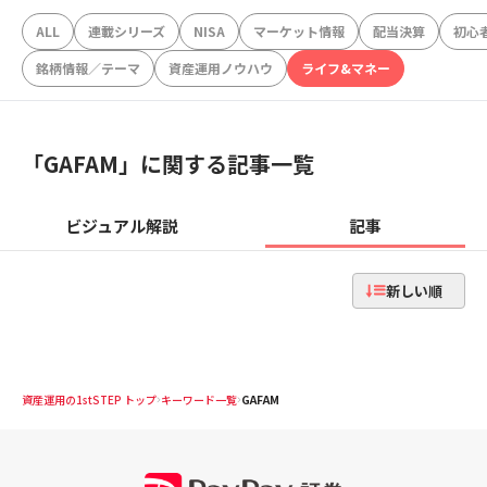
ALL
連載シリーズ
NISA
マーケット情報
配当決算
初心
銘柄情報／テーマ
資産運用ノウハウ
ライフ&マネー
「
GAFAM
」に関する記事一覧
ビジュアル解説
記事
新しい順
資産運用の1stSTEP トップ
キーワード一覧
GAFAM