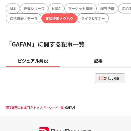
ALL
連載シリーズ
NISA
マーケット情報
配当決算
初心
銘柄情報／テーマ
資産運用ノウハウ
ライフ&マネー
「
GAFAM
」に関する記事一覧
ビジュアル解説
記事
新しい順
資産運用の1stSTEP トップ
キーワード一覧
GAFAM