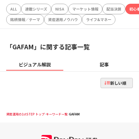
ALL
連載シリーズ
NISA
マーケット情報
配当決算
初心
銘柄情報／テーマ
資産運用ノウハウ
ライフ&マネー
「
GAFAM
」に関する記事一覧
ビジュアル解説
記事
新しい順
資産運用の1stSTEP トップ
キーワード一覧
GAFAM