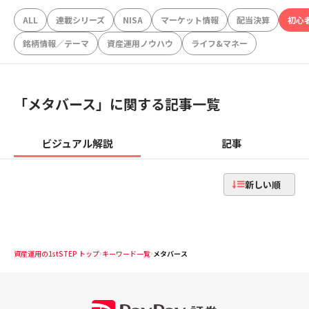
ALL
連載シリーズ
NISA
マーケット情報
配当決算
初心
銘柄情報／テーマ
資産運用ノウハウ
ライフ&マネー
「
メタバース
」に関する記事一覧
ビジュアル解説
記事
新しい順
資産運用の1stSTEP トップ
キーワード一覧
メタバース