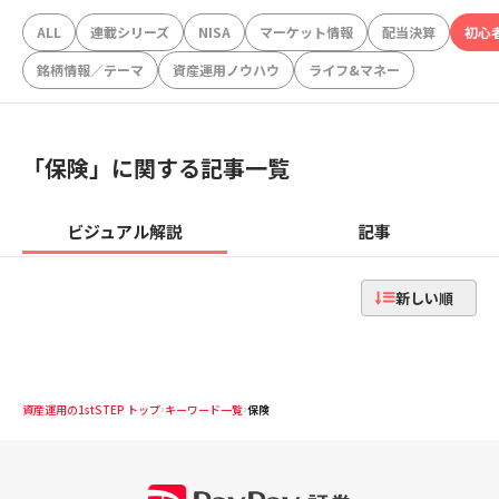
ALL
連載シリーズ
NISA
マーケット情報
配当決算
初心
銘柄情報／テーマ
資産運用ノウハウ
ライフ&マネー
「
保険
」に関する記事一覧
ビジュアル解説
記事
新しい順
資産運用の1stSTEP トップ
キーワード一覧
保険