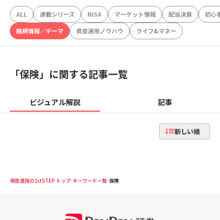
ALL
連載シリーズ
NISA
マーケット情報
配当決算
初心
銘柄情報／テーマ
資産運用ノウハウ
ライフ&マネー
「
保険
」に関する記事一覧
ビジュアル解説
記事
新しい順
資産運用の1stSTEP トップ
キーワード一覧
保険