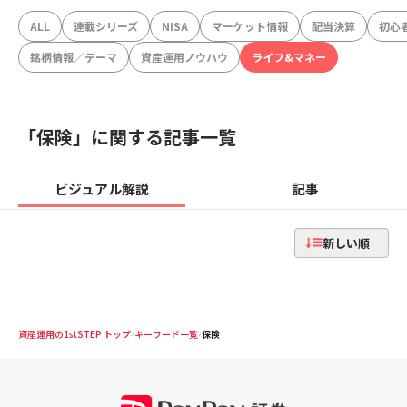
ALL
連載シリーズ
NISA
マーケット情報
配当決算
初心
銘柄情報／テーマ
資産運用ノウハウ
ライフ&マネー
「
保険
」に関する記事一覧
ビジュアル解説
記事
新しい順
資産運用の1stSTEP トップ
キーワード一覧
保険