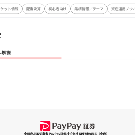
ーケット情報
配当決算
初心者向け
銘柄情報／テーマ
資産運用ノウ
覧
ル解説
金融商品取引業者 PayPay証券株式会社 関東財務局長（金商）