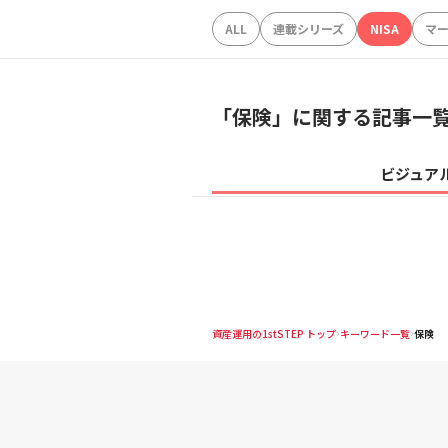
ALL
連載シリーズ
NISA
マ
「
保険
」に関する記事一
ビジュア
資産運用の1stSTEP トップ
キーワード一覧
保険