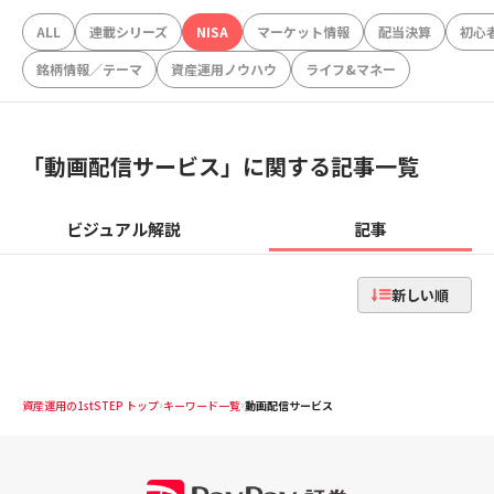
ALL
連載シリーズ
NISA
マーケット情報
配当決算
初心
銘柄情報／テーマ
資産運用ノウハウ
ライフ&マネー
「
動画配信サービス
」に関する記事一覧
ビジュアル解説
記事
新しい順
資産運用の1stSTEP トップ
キーワード一覧
動画配信サービス