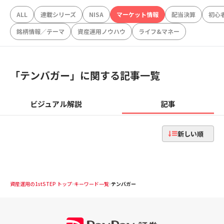
ALL
連載シリーズ
NISA
マーケット情報
配当決算
初心
銘柄情報／テーマ
資産運用ノウハウ
ライフ&マネー
「
テンバガー
」に関する記事一覧
ビジュアル解説
記事
新しい順
資産運用の1stSTEP トップ
キーワード一覧
テンバガー